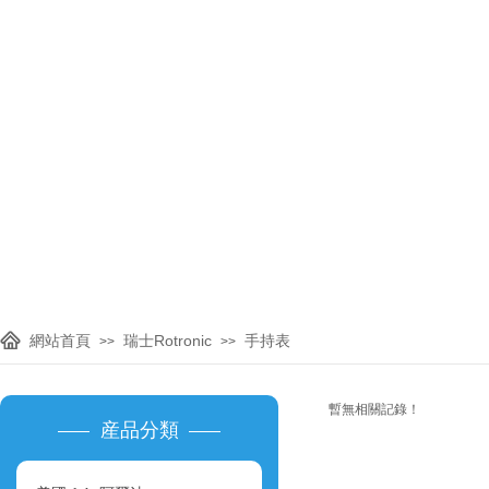
主要代理進口品牌：美國OMEGA
國KIMO，英國
網站首頁
瑞士Rotronic
手持表
>>
>>
暫無相關記錄！
産品分類