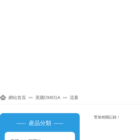
主要代理進口品牌：美國OMEGA
國KIMO，英國
網站首頁
美國OMEGA
流量
>>
>>
暫無相關記錄！
産品分類