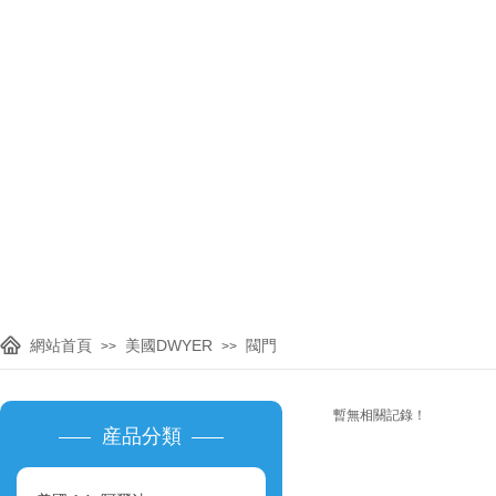
主要代理進口品牌：美國OMEGA
國KIMO，英國
網站首頁
美國DWYER
閥門
>>
>>
暫無相關記錄！
産品分類